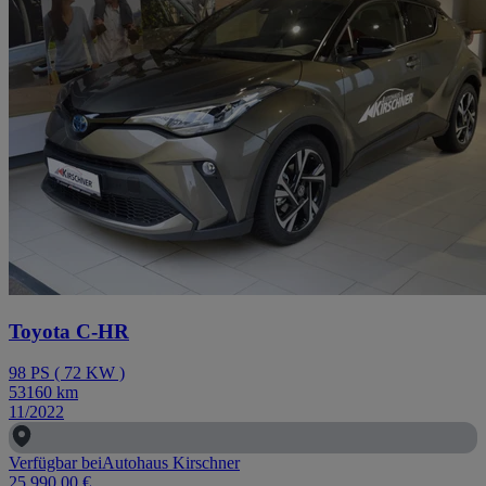
Toyota C-HR
98
PS
(
72
KW
)
53160
km
11/2022
Verfügbar bei
Autohaus Kirschner
25.990,00 €