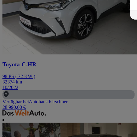
Toyota C-HR
98
PS
(
72
KW
)
32374
km
10/2022
Verfügbar bei
Autohaus Kirschner
28.990,00 €