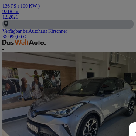
136
PS
(
100
KW
)
9718
km
12/2021
Verfügbar bei
Autohaus Kirschner
36.990,00 €