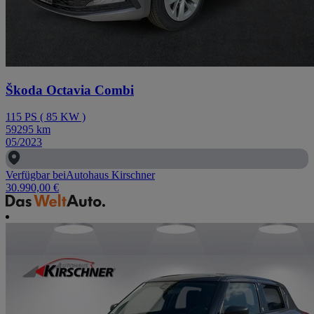
Škoda Octavia Combi
115
PS
(
85
KW
)
59295
km
05/2023
Verfügbar bei
Autohaus Kirschner
30.990,00 €