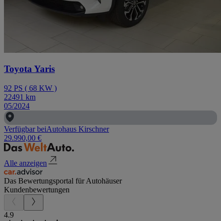
Toyota Yaris
92
PS
(
68
KW
)
22491
km
05/2024
Verfügbar bei
Autohaus Kirschner
29.990,00 €
Alle anzeigen
Das Bewertungsportal für Autohäuser
Kundenbewertungen
4.9