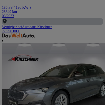
185
PS
(
136
KW
)
28349
km
03/2023
Verfügbar bei
Autohaus Kirschner
77.990,00 €