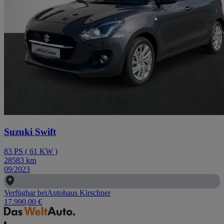
Suzuki Swift
83
PS
(
61
KW
)
28583
km
09/2023
Verfügbar bei
Autohaus Kirschner
17.990,00 €