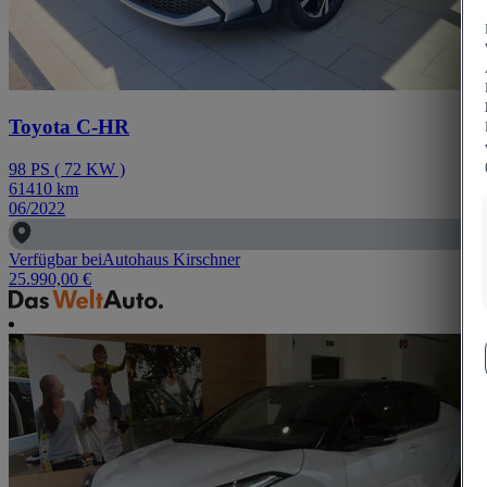
Toyota C-HR
98
PS
(
72
KW
)
61410
km
06/2022
Verfügbar bei
Autohaus Kirschner
25.990,00 €