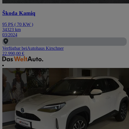
Škoda Kamiq
95
PS
(
70
KW
)
34323
km
03/2024
Verfügbar bei
Autohaus Kirschner
22.990,00 €