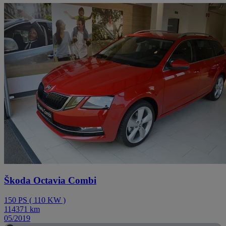
Škoda Octavia Combi
150
PS
(
110
KW
)
114371
km
05/2019