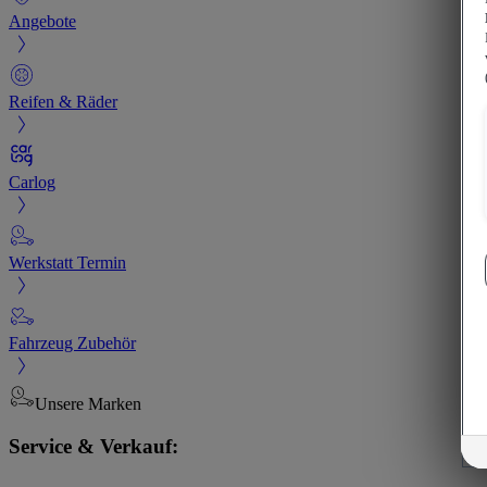
Angebote
Reifen & Räder
Carlog
Werkstatt Termin
Fahrzeug Zubehör
Unsere Marken
Service & Verkauf: